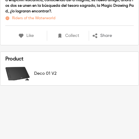
a erupción volcánica, conociendo así a magma, su nuevo amigo, ahora l
os dos se unen en la búsqueda del tesoro sagrado, la Magic Drawing Pa
d, ¿lo lograran encontrar?.
Riders of the Waterworld
Like
Collect
Share
Product
Deco 01 V2