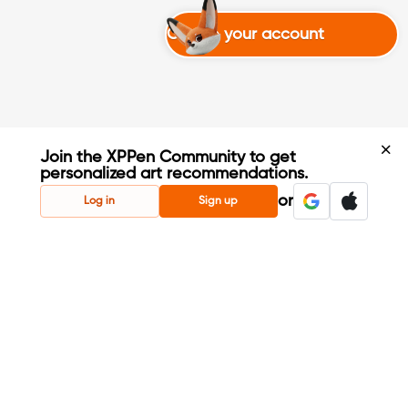
Create your account
Join the XPPen Community to get
personalized art recommendations.
Create Account
or
Log in
Sign up
Share Your Art
Enter Contests & Win Prizes
Connect with Fellow Artists
Learn New Techniques
Sign Up Now
Already have account?
Log in