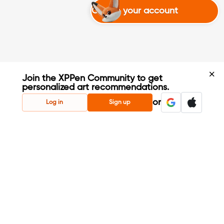
Create your account
Join the XPPen Community to get
personalized art recommendations.
Create Account
or
Log in
Sign up
Share Your Art
Enter Contests & Win Prizes
Connect with Fellow Artists
Learn New Techniques
Sign Up Now
Already have account?
Login