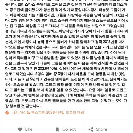
습니다. 크리스마스 분위기로 그림을 그린 것은 제가 6년 전 설레임의 크리스마
스 공모전에 참여했다가 당선된 적이 있기 때문입니다. 당시 타블렛 그림이 거
의 처음이었던 저는 서툴렀지만, 그들을 사랑하는 마음을 담아 열심히 그렸습니
다. 그때 경험은 저에게 의미 있고 소중한 추억이기 때문에 스노우글로브 안에 6
년 전 그림의 의상을 그대로 그려서 그 시절을 추억하는 느낌으로 그렸습니다.
설레임 에디션의 노래는 따듯하고 희망적인 가사가 많아서 제가 힘들 때마다 위
로가 되어 주었습니다. 하지만 계속될 줄 알았던 설레임의 활동에도 끝이 있었
는데, 개인 사정이나 불화 등으로 멤버가 하나둘 탈퇴하고 결국 2018년을 마지
막으로 팀은 해체되었습니다. 다시 설레임이 모이는 일은 없을 거라고 단언했기
때문에 저는 각자의 길을 걷는 멤버들을 응원할 수밖에 없었습니다. 아예 닉네
임과 캐릭터를 바꾸고 새출발을 한 멤버도 있었지만 다들 방송을 하며 노래하는
것을 그만두지 않았기 때문에 그들을 좋아하는 마음을 계속 간직할 수 있었습니
다. 그리고 얼마 전인 2023년 10월, 설레임 에디션 채널에 약 5년 만에 새 영상이
업로드되었습니다. 5명의 멤버 중 3명이 다시 마음을 모아 활동을 재개한 것입
니다. 저는 지난 5년의 시간동안 멤버들이 도전을 하며 성공하기도, 실패하기도
하는 모습을 봐 왔습니다. 그리고 방황 끝에 '이제야 진짜 나의 색을 찾은 것 같
다'고 말하는 그들을 보며 희망을 얻을 수 있었습니다. 요즘 여러 일들로 고민도
많고 자신감이 떨어진 상태인데 오랜만에 행복했던 추억을 떠올리며 즐겁게 그
렸습니다. 무엇보다 다시 모인 멤버들을 한 캔버스 안에 그릴 수 있다는 것이 가
장 행복한 것 같습니다.
나의 아이돌 엑스피펜 2023년연말 드로잉 대회
Like
Collect
Share