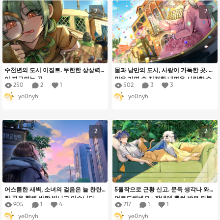
2
2
수천년의 도시 이집트. 무한한 상상력
물과 낭만의 도시, 사랑이 가득한 곳. 수
이 자극되는 곳.
많은 가면 속 진정한 내면을 사랑할 수
250
2
1
502
3
3
있길.
ye0nyh
ye0nyh
2
2
어스름한 새벽, 소녀의 걸음은 늘 찬란
5월작으로 근황 신고. 문득 생각나 와서
한 꿈을 향해 반짝 빛나고 있습니다.
업로드해봐요~ 작년에 뽑혀 받은 타블
905
1
4
217
1
1
렛 늘 감사한 마음으로 잘 쓰고 있어요.
ye0nyh
ye0nyh
착실히 성장해 나가고 있습니다~~