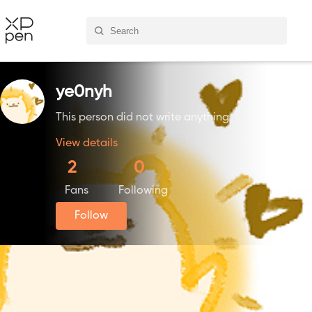
ye0nyh
This person did not write anything
View details
2
0
Fans
Following
Follow