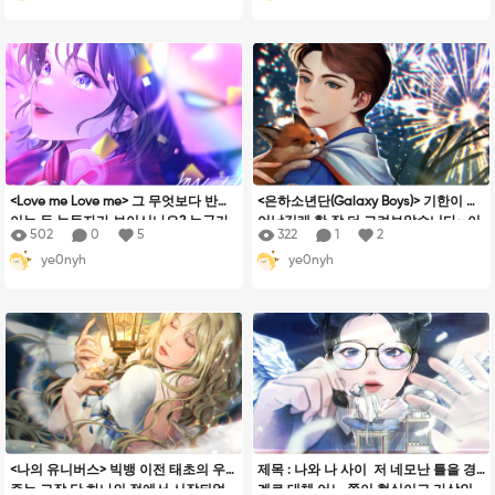
<Love me Love me> 그 무엇보다 반짝
<은하소년단(Galaxy Boys)> 기한이 늘
이는 두 눈동자가 보이시나요? 누군가
어났길래 한 장 더 그려보았습니다~ 이
502
0
5
322
1
2
를 열렬히 좋아한다는 것은 결국 나 자
번엔 소개를 생략해봅니다. 봐주시는
ye0nyh
ye0nyh
신 또한 사랑하게 되는 일이더군요. 되
분들께 감사드리며, 자유로운 상상과
려 나를 빛나게 만들어주는 나의 아이
함께 편히 감상하시길:)
돌에게, 그대로 인해 이 삶에 하나의 행
복을 느끼며 살 수 있음에 감사한 마음
을 표현해 보고자 하였습니다~ :)
<나의 유니버스> 빅뱅 이전 태초의 우
제목 : 나와 나 사이 저 네모난 틀을 경
주는 고작 단 하나의 점에서 시작되었
계로 대체 어느 쪽이 현실이고 가상인