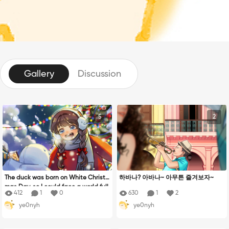
Gallery
Discussion
5
2
The duck was born on White Christ
하바나? 아바나~ 아무튼 즐겨보자~
mas Day. so I could face a world full
412
1
0
630
1
2
of bright lights. It\'s a small but big
ye0nyh
ye0nyh
miracle, even though it\'s destined t
o melt down soon.