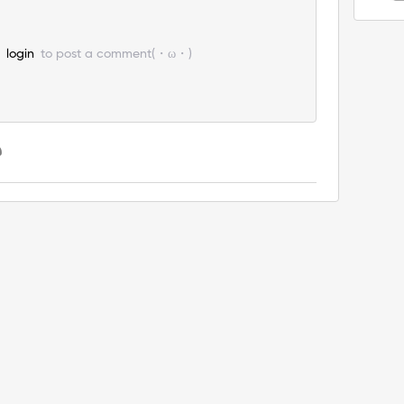
e
login
to post a comment(・ω・)