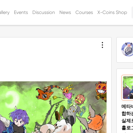
llery
Events
Discussion
News
Courses
X-Coins Shop
메타
합하
실제로
홀로