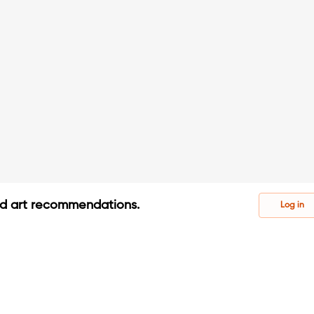
ed art recommendations.
Log in
s
s