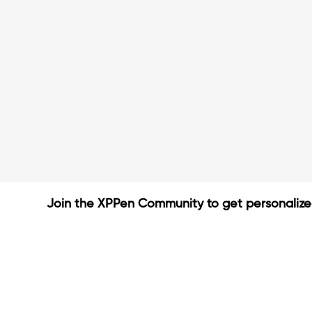
Join the XPPen Community to get personaliz
Create Account
Share Your Art
Enter Contests & Win Prize
Connect with Fellow Artist
Learn New Techniques