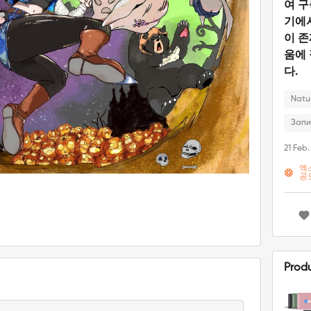
여 구
기에
이 존
움에
다.
Natu
Запи
21 Feb.
엑
공
Prod