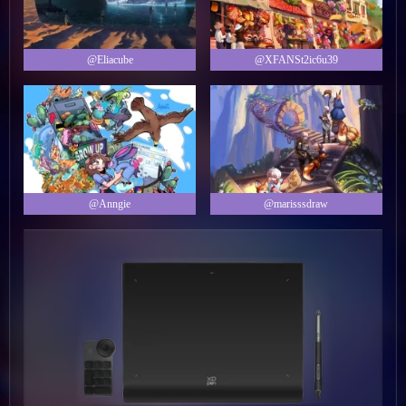
@Eliacube
@XFANSt2ic6u39
@Anngie
@marisssdraw