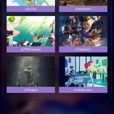
@lu323n
@emilbilalov
@严明Animater
@Skaldart23
@Soulgod
@rakiillustrates