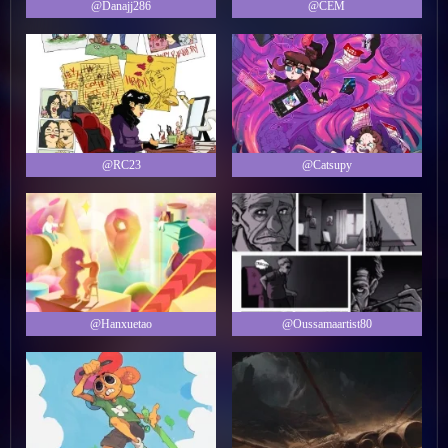
@Danajj286
@CEM
@RC23
@Catsupy
@Hanxuetao
@Oussamaartist80