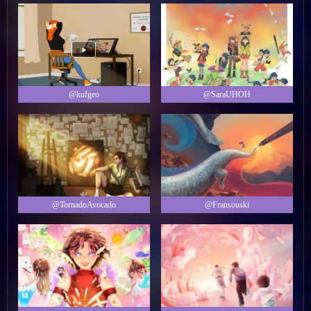
@kufgeo
@SaraUHOH
@TornadoAvocado
@Fransouski