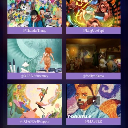
@ThunderTramp
@kingUbePapi
@XFANS60txmrey
@WallydKuma
@XFANSa497hppm
@MASTER