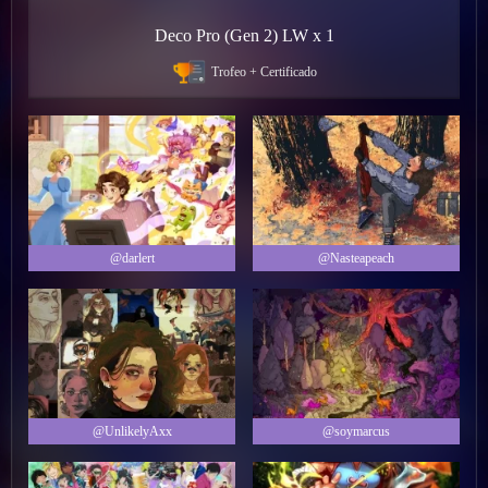
Deco Pro (Gen 2) LW x 1
Trofeo + Certificado
@darlert
@Nasteapeach
@UnlikelyAxx
@soymarcus