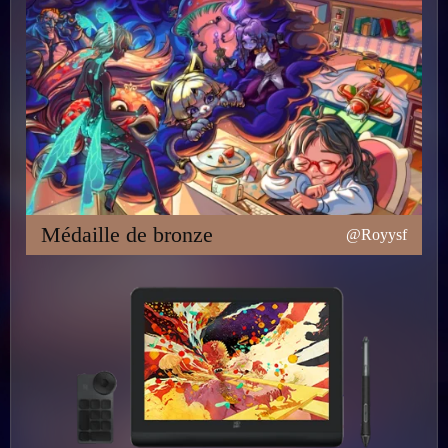
Médaille de bronze
@Royysf