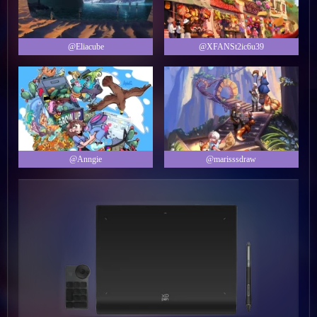
@Eliacube
@XFANSt2ic6u39
@Anngie
@marisssdraw