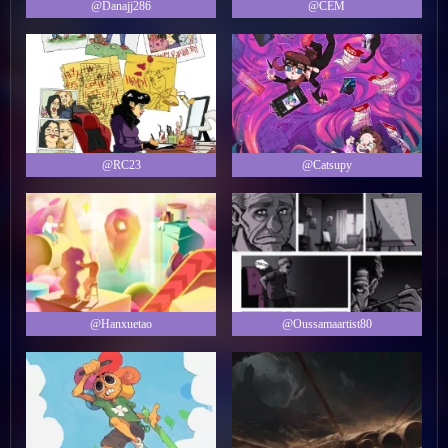
@Danajj286
@CEM
@RC23
@Catsupy
@Hanxuetao
@Oussamaartist80