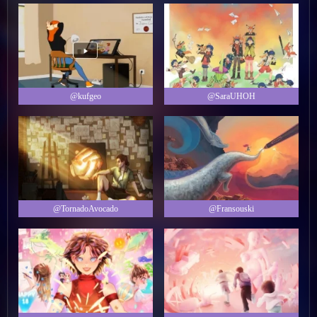
@kufgeo
@SaraUHOH
@TornadoAvocado
@Fransouski