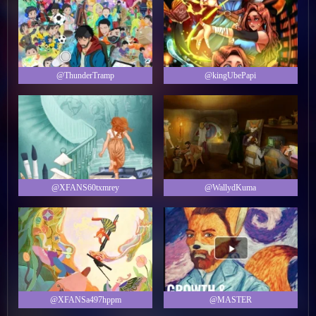
@ThunderTramp
@kingUbePapi
@XFANS60txmrey
@WallydKuma
@XFANSa497hppm
@MASTER