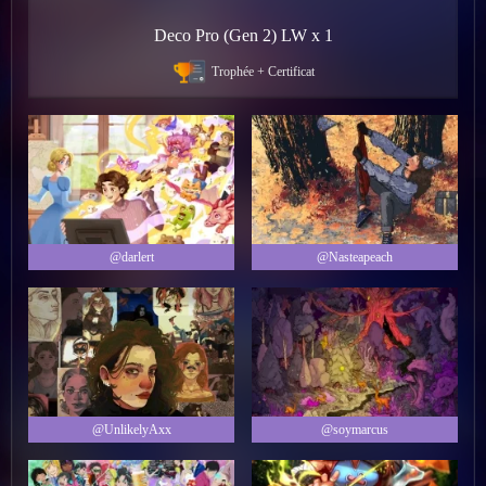
Deco Pro (Gen 2) LW x 1
Trophée + Certificat
@darlert
@Nasteapeach
@UnlikelyAxx
@soymarcus