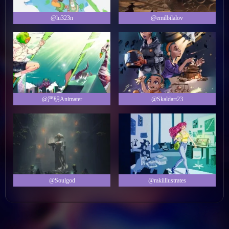
@lu323n
@emilbilalov
@严明Animater
@Skaldart23
@Soulgod
@rakiillustrates